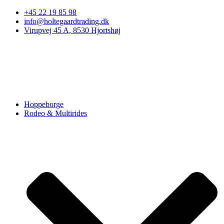
Skip to
+45 22 19 85 98
content
info@holtegaardtrading.dk
Virupvej 45 A, 8530 Hjortshøj
Hoppeborge
Rodeo & Multirides