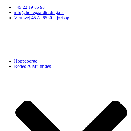
Skip to
+45 22 19 85 98
content
info@holtegaardtrading.dk
Virupvej 45 A, 8530 Hjortshøj
Hoppeborge
Rodeo & Multirides