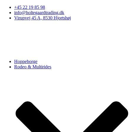
Skip to
+45 22 19 85 98
content
info@holtegaardtrading.dk
Virupvej 45 A, 8530 Hjortshøj
Hoppeborge
Rodeo & Multirides